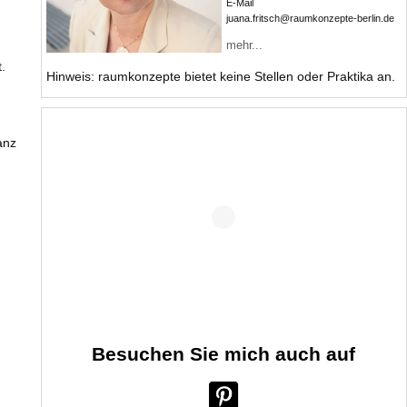
E-Mail
jua
na.fritsch@raumk
onzepte-berlin.de
mehr...
.
Hinweis: raumkonzepte bietet keine Stellen oder Praktika an.
anz
Besuchen Sie mich auch auf