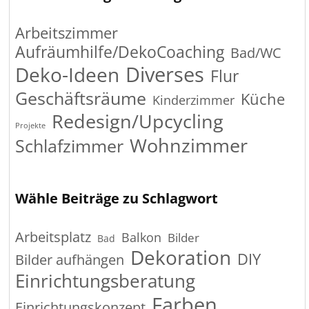
Arbeitszimmer
Aufräumhilfe/DekoCoaching
Bad/WC
Diverses
Deko-Ideen
Flur
Geschäftsräume
Küche
Kinderzimmer
Redesign/Upcycling
Projekte
Wohnzimmer
Schlafzimmer
Wähle Beiträge zu Schlagwort
Arbeitsplatz
Balkon
Bilder
Bad
Dekoration
DIY
Bilder aufhängen
Einrichtungsberatung
Farben
Einrichtungskonzept