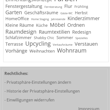
Fenstergestaltung
Flur
Frühling
Fernberatung
Garten
Geschäftsräume
Herbst
Gäste-WC
Kinderzimmer
HomeOffice
Home Staging
Jahresende
Möbel
Ordnen
Kleine Räume
Küche
Raumdesign
Raumtextilien
Redesign
Schlafzimmer
Sommer
Shabby Chic
Spezielles
Upcycling
Verstauen
Terrasse
Verkaufsräume
Wohnraum
Vorhänge
Weihnachten
Rechtliches:
- Privatsphäre-Einstellungen ändern
- Historie der Privatsphäre-Einstellungen
- Einwilligungen widerrufen
Impressum