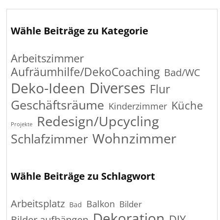
Wähle Beiträge zu Kategorie
Arbeitszimmer
Aufräumhilfe/DekoCoaching
Bad/WC
Diverses
Deko-Ideen
Flur
Geschäftsräume
Küche
Kinderzimmer
Redesign/Upcycling
Projekte
Wohnzimmer
Schlafzimmer
Wähle Beiträge zu Schlagwort
Arbeitsplatz
Balkon
Bilder
Bad
Dekoration
DIY
Bilder aufhängen