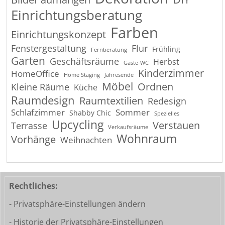
Einrichtungsberatung
Farben
Einrichtungskonzept
Fenstergestaltung
Flur
Frühling
Fernberatung
Garten
Geschäftsräume
Herbst
Gäste-WC
Kinderzimmer
HomeOffice
Home Staging
Jahresende
Möbel
Ordnen
Kleine Räume
Küche
Raumdesign
Raumtextilien
Redesign
Schlafzimmer
Sommer
Shabby Chic
Spezielles
Upcycling
Verstauen
Terrasse
Verkaufsräume
Wohnraum
Vorhänge
Weihnachten
Rechtliches:
- Privatsphäre-Einstellungen ändern
- Historie der Privatsphäre-Einstellungen