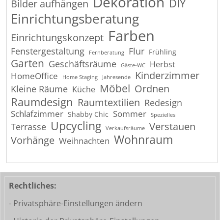
Dekoration
DIY
Bilder aufhängen
Einrichtungsberatung
Farben
Einrichtungskonzept
Fenstergestaltung
Flur
Frühling
Fernberatung
Garten
Geschäftsräume
Herbst
Gäste-WC
Kinderzimmer
HomeOffice
Home Staging
Jahresende
Möbel
Ordnen
Kleine Räume
Küche
Raumdesign
Raumtextilien
Redesign
Schlafzimmer
Sommer
Shabby Chic
Spezielles
Upcycling
Verstauen
Terrasse
Verkaufsräume
Wohnraum
Vorhänge
Weihnachten
Rechtliches:
- Privatsphäre-Einstellungen ändern