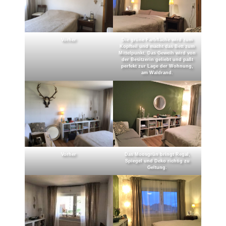
Vorher
Die grüne Farbfläche wird zum
Kopfteil und macht das Bett zum
Mittelpunkt. Das Geweih wird von
der Besitzerin geliebt und paßt
perfekt zur Lage der Wohnung,
am Waldrand.
Vorher
Das Moosgrün bringt Regal,
Spiegel und Deko richtig zu
Geltung.