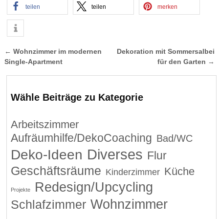
teilen
teilen
merken
←
Wohnzimmer im modernen
Dekoration mit Sommersalbei
Artikelnavigation
Single-Apartment
für den Garten
→
Wähle Beiträge zu Kategorie
Arbeitszimmer
Aufräumhilfe/DekoCoaching
Bad/WC
Diverses
Deko-Ideen
Flur
Geschäftsräume
Küche
Kinderzimmer
Redesign/Upcycling
Projekte
Wohnzimmer
Schlafzimmer