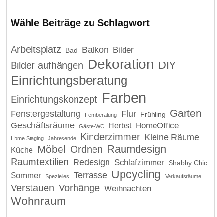
Wähle Beiträge zu Schlagwort
Arbeitsplatz
Balkon
Bilder
Bad
Dekoration
DIY
Bilder aufhängen
Einrichtungsberatung
Farben
Einrichtungskonzept
Garten
Fenstergestaltung
Flur
Frühling
Fernberatung
Geschäftsräume
HomeOffice
Herbst
Gäste-WC
Kinderzimmer
Kleine Räume
Home Staging
Jahresende
Raumdesign
Möbel
Ordnen
Küche
Raumtextilien
Redesign
Schlafzimmer
Shabby Chic
Upcycling
Terrasse
Sommer
Spezielles
Verkaufsräume
Verstauen
Vorhänge
Weihnachten
Wohnraum