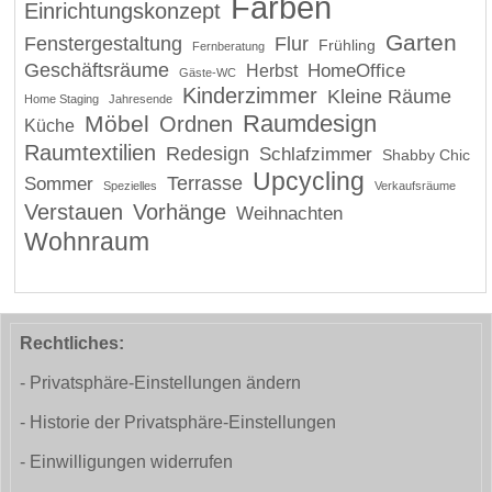
Farben
Einrichtungskonzept
Garten
Fenstergestaltung
Flur
Frühling
Fernberatung
Geschäftsräume
HomeOffice
Herbst
Gäste-WC
Kinderzimmer
Kleine Räume
Home Staging
Jahresende
Raumdesign
Möbel
Ordnen
Küche
Raumtextilien
Redesign
Schlafzimmer
Shabby Chic
Upcycling
Terrasse
Sommer
Spezielles
Verkaufsräume
Verstauen
Vorhänge
Weihnachten
Wohnraum
Rechtliches:
- Privatsphäre-Einstellungen ändern
- Historie der Privatsphäre-Einstellungen
- Einwilligungen widerrufen