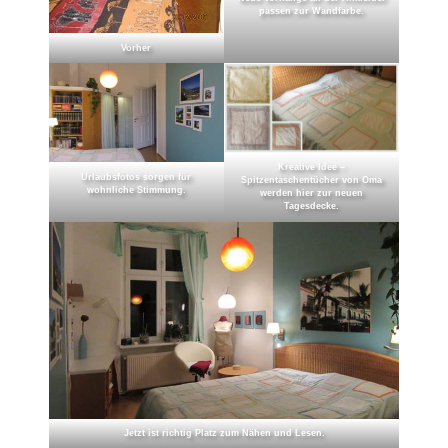
passen zur Wandfarbe.
Vorher
Kreative Idee –
Urlaubsfotos sorgen für
Spitzentaschentücher von Oma
wohnliche Stimmung.
werden hier zur neuen
Tagesdecke.
Jetzt ist richtig Platz zum Nähen und Lesen.